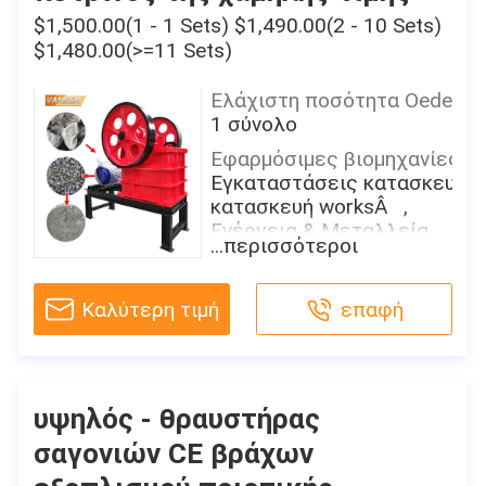
ρεύματος
$1,500.00(1 - 1 Sets) $1,490.00(2 - 10 Sets)
Ικανότητα (t/h):
$1,480.00(>=11 Sets)
Max.3t/h
Ελάχιστη ποσότητα Oeder
Διάσταση (L*W*H):
1 σύνολο
1300*670*1400mm
Εφαρμόσιμες βιομηχανίες:
Βάρος:
Εγκαταστάσεις κατασκευής,
670 κλ
κατασκευή worksÂ ,
Εξουσιοδότηση:
Ενέργεια & Μεταλλεία
1 έτος
...περισσότεροι
Θέση αιθουσών εκθέσεως:
Τύπος μάρκετινγκ:
Κανένας
Νέο προϊόν 2021
Καλύτερη τιμή
επαφή
Όρος:
Έκθεση δοκιμής
Νέος
μηχανημάτων:
Τύπος:
Παρεχόμενος
Θραυστήρας σαγονιών
υψηλός - θραυστήρας
Τηλεοπτική εξερχόμενος-
Εφαρμογή:
επιθεώρηση:
σαγονιών CE βράχων
Συντετριμμένη πέτρα
Παρεχόμενος