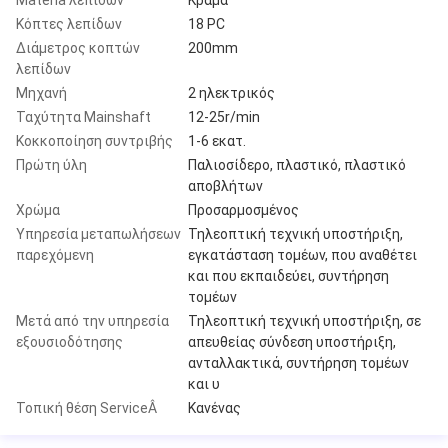
Κόπτες λεπίδων
18 PC
Διάμετρος κοπτών
200mm
λεπίδων
Μηχανή
2 ηλεκτρικός
Ταχύτητα Mainshaft
12-25r/min
Κοκκοποίηση συντριβής
1-6 εκατ.
Πρώτη ύλη
Παλιοσίδερο, πλαστικό, πλαστικό
αποβλήτων
Χρώμα
Προσαρμοσμένος
Υπηρεσία μεταπωλήσεων
Τηλεοπτική τεχνική υποστήριξη,
παρεχόμενη
εγκατάσταση τομέων, που αναθέτει
και που εκπαιδεύει, συντήρηση
τομέων
Μετά από την υπηρεσία
Τηλεοπτική τεχνική υποστήριξη, σε
εξουσιοδότησης
απευθείας σύνδεση υποστήριξη,
ανταλλακτικά, συντήρηση τομέων
και υ
Τοπική θέση ServiceÂ
Κανένας