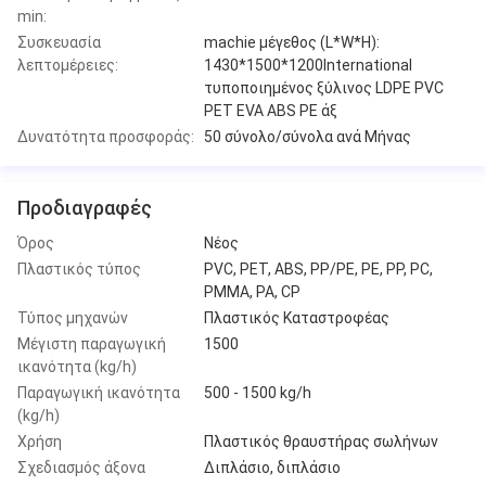
min:
Συσκευασία
machie μέγεθος (L*W*H):
λεπτομέρειες:
1430*1500*1200International
τυποποιημένος ξύλινος LDPE PVC
PET EVA ABS PE άξ
Δυνατότητα προσφοράς:
50 σύνολο/σύνολα ανά Μήνας
Προδιαγραφές
Όρος
Νέος
Πλαστικός τύπος
PVC, PET, ABS, PP/PE, PE, PP, PC,
PMMA, PA, CP
Τύπος μηχανών
Πλαστικός Καταστροφέας
Μέγιστη παραγωγική
1500
ικανότητα (kg/h)
Παραγωγική ικανότητα
500 - 1500 kg/h
(kg/h)
Χρήση
Πλαστικός θραυστήρας σωλήνων
Σχεδιασμός άξονα
Διπλάσιο, διπλάσιο