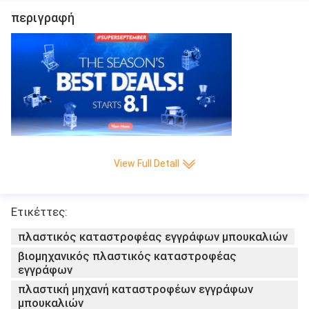
περιγραφή
View Full Detall
Ετικέττες:
πλαστικός καταστροφέας εγγράφων μπουκαλιών
βιομηχανικός πλαστικός καταστροφέας
εγγράφων
πλαστική μηχανή καταστροφέων εγγράφων
Διπλός LDPE PVC PET EVA ABS PE άξονων 
μπουκαλιών