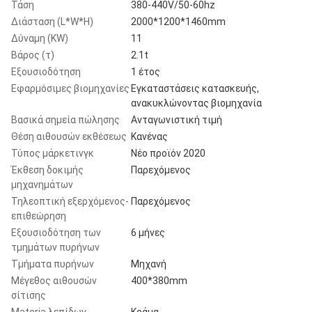
Τάση
380-440V/50-60hz
Διάσταση (L*W*H)
2000*1200*1460mm
Δύναμη (KW)
11
Βάρος (τ)
2.1t
Εξουσιοδότηση
1 έτος
Εφαρμόσιμες βιομηχανίες
Εγκαταστάσεις κατασκευής,
ανακυκλώνοντας βιομηχανία
Βασικά σημεία πώλησης
Ανταγωνιστική τιμή
Θέση αιθουσών εκθέσεως
Κανένας
Τύπος μάρκετινγκ
Νέο προϊόν 2020
Έκθεση δοκιμής
Παρεχόμενος
μηχανημάτων
Τηλεοπτική εξερχόμενος-
Παρεχόμενος
επιθεώρηση
Εξουσιοδότηση των
6 μήνες
τμημάτων πυρήνων
Τμήματα πυρήνων
Μηχανή
Μέγεθος αιθουσών
400*380mm
σίτισης
Materia λεπίδων
Κράμα