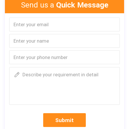
υ κιβωτίου μετά από τη συνδυασμένη πράξη να 
Send us a
Quick Message
τεμαχίσει τη λεπίδα λυσσασμένη,
εξώθηση και κουρά.
Describe your requirement in detail
Submit