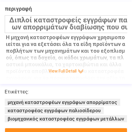
περιγραφή
Διπλοί καταστροφείς εγγράφων παλ
ων απορριμάτων διαβίωσης που συν
Η μηχανή καταστροφέων εγγράφων χρησιμοπο
ιείται για να εξετάσει όλα τα είδη προϊόντων α
ποβλήτων των μηχανημάτων και του εξοπλισμ
ού, όπως τα δοχεία, οι κάδοι χρωμάτων, τα πλ
αστικά μπουκάλια, τα χαρτοκιβώτια και άλλα 
προϊόντα αποβλήτων μέσω του καταστροφέα 
View Full Detall
εγγράφων, για να πραγματοποιήσει την αξία τη
ς ανακύκλωσης.
Αρχή εργασίας
Ετικέττες:
Το υλικό εισάγει το τεμαχίζοντας παράθυρο μέ
μηχανή καταστροφέων εγγράφων απορρίματος
σω του συστήματος τροφοδοσίας, και το σώμα 
καταστροφέας εγγράφων παλιοσίδερου
παραθύρων αντέχει την τεμαχίζοντας λεπίδα. 
Το υλικό είναι τεμαχισμένο στα μικρά κομμάτια 
βιομηχανικός καταστροφέας εγγράφων μετάλλων
και απαλλαγμένο από το χαμηλότερο μέρος το