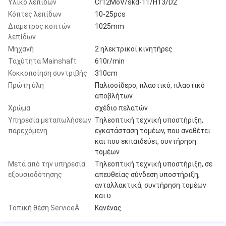
Υλικό λεπίδων
Cr12MoV/skd-11/H13/D2
Κόπτες λεπίδων
10-25pcs
Διάμετρος κοπτών
1025mm
λεπίδων
Μηχανή
2 ηλεκτρικοί κινητήρες
Ταχύτητα Mainshaft
610r/min
Κοκκοποίηση συντριβής
310cm
Πρώτη ύλη
Παλιοσίδερο, πλαστικό, πλαστικό
αποβλήτων
Χρώμα
σχέδιο πελατών
Υπηρεσία μεταπωλήσεων
Τηλεοπτική τεχνική υποστήριξη,
παρεχόμενη
εγκατάσταση τομέων, που αναθέτει
και που εκπαιδεύει, συντήρηση
τομέων
Μετά από την υπηρεσία
Τηλεοπτική τεχνική υποστήριξη, σε
εξουσιοδότησης
απευθείας σύνδεση υποστήριξη,
ανταλλακτικά, συντήρηση τομέων
και υ
Τοπική θέση ServiceÂ
Κανένας