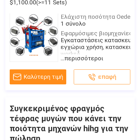
$1,100.00(>=11 Sets)
Ελάχιστη ποσότητα Oeder
1 σύνολο
Εφαρμόσιμες βιομηχανίες:
Εγκαταστάσεις κατασκευής,
εγχώρια χρήση, κατασκευή
worksÂ
...περισσότεροι
Θέση αιθουσών εκθέσεως:
Κανένας
Καλύτερη τιμή
επαφή
Όρος:
Νέος
Τύπος:
Κοίλος φραγμός που
Συγκεκριμένος φραγμός
κατασκευάζει τη μηχανή,
τέφρας μυγών που κάνει την
στρώνοντας το φραγμό που
κατασκευάζει τη μηχανή
ποιότητα μηχανών hihg για την
Πρώτη ύλη τούβλου:
πώληση