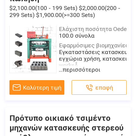
τσιμέντο
$2,100.00(100 - 199 Sets) $2,000.00(200 -
Επεξεργασία:
299 Sets) $1,900.00(>=300 Sets)
Φορμάροντας μηχανή
τούβλου
Ελάχιστη ποσότητα Oeder
μέθοδος:
100.0 σύνολα
Ημι αυτοκίνητο
Εφαρμόσιμες βιομηχανίες:
Αυτόματος:
Εγκαταστάσεις κατασκευής,
αριθ.
εγχώρια χρήση, κατασκευή
worksÂ
Ικανότητα παραγωγής
...περισσότεροι
(ώρες Pieces/8):
Θέση αιθουσών εκθέσεως:
1500 pcs/8hours
Κανένας
Καλύτερη τιμή
επαφή
Τάση:
Όρος:
τοπική τάση τρεις-phase50-
Νέος
60Hz/220-440V
Τύπος:
Διάσταση (L*W*H):
Κοίλος φραγμός που
Πρότυπο οικιακό τσιμέντο
1200*9470*1500mm
κατασκευάζει τη μηχανή,
μηχανών κατασκευής στερεού
στρώνοντας το φραγμό που
Εξουσιοδότηση:
κατασκευάζει τη μηχανή
1 έτος