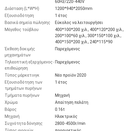
60Hz/220-440V
Διάσταση (L*W*H)
1200*940*2050mm
Εξουσιοδότηση
1 έτος
Βασικά σημεία πώλησης
Εύκολος να λειτουργήσει
Μέγεθος τούβλου
400*100*200 χιλ., 400*120*200 χιλ.,
200*100*60 χιλ., 300*150*100 χιλ.,
400*150*200 χιλ., 240*115*90
Έκθεση δοκιμής
Παρεχόμενος
μηχανημάτων
Τηλεοπτική εξερχόμενος-
Παρεχόμενος
επιθεώρηση
Τύπος μάρκετινγκ
Νέο προϊόν 2020
Εξουσιοδότηση των
1 έτος
τμημάτων πυρήνων
Τμήματα πυρήνων
Μηχανή
Χρώμα
Απαίτηση πελάτη
Βάρος
0.16t
Μηχανή
Ηλεκτρικός
Συχνότητα δόνησης
2800-4500r/min
Τύπος φορμών
προαιρετικός