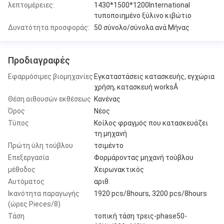
λεπτομέρειες:
1430*1500*1200International
τυποποιημένο ξύλινο κιβώτιο
Δυνατότητα προσφοράς:
50 σύνολο/σύνολα ανά Μήνας
Προδιαγραφές
Εφαρμόσιμες βιομηχανίες
Εγκαταστάσεις κατασκευής, εγχώρια
χρήση, κατασκευή worksÂ
Θέση αιθουσών εκθέσεως
Κανένας
Όρος
Νέος
Τύπος
Κοίλος φραγμός που κατασκευάζει
τη μηχανή
Πρώτη ύλη τούβλου
τσιμέντο
Επεξεργασία
Φορμάροντας μηχανή τούβλου
μέθοδος
Χειρωνακτικός
Αυτόματος
αριθ.
Ικανότητα παραγωγής
1920 pcs/8hours, 3200 pcs/8hours
(ώρες Pieces/8)
Τάση
τοπική τάση τρεις-phase50-