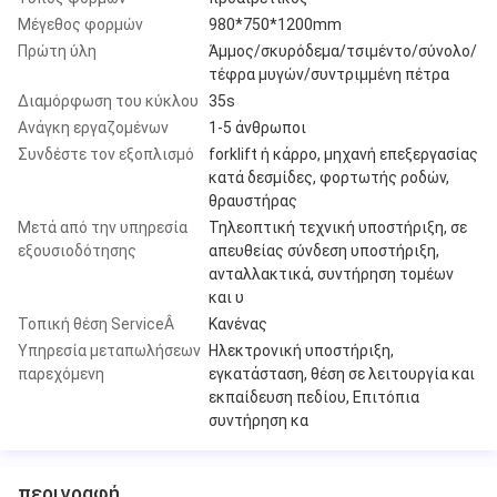
Μέγεθος φορμών
980*750*1200mm
Πρώτη ύλη
Άμμος/σκυρόδεμα/τσιμέντο/σύνολο/
τέφρα μυγών/συντριμμένη πέτρα
Διαμόρφωση του κύκλου
35s
Ανάγκη εργαζομένων
1-5 άνθρωποι
Συνδέστε τον εξοπλισμό
forklift ή κάρρο, μηχανή επεξεργασίας
κατά δεσμίδες, φορτωτής ροδών,
θραυστήρας
Μετά από την υπηρεσία
Τηλεοπτική τεχνική υποστήριξη, σε
εξουσιοδότησης
απευθείας σύνδεση υποστήριξη,
ανταλλακτικά, συντήρηση τομέων
και υ
Τοπική θέση ServiceÂ
Κανένας
Υπηρεσία μεταπωλήσεων
Ηλεκτρονική υποστήριξη,
παρεχόμενη
εγκατάσταση, θέση σε λειτουργία και
εκπαίδευση πεδίου, Επιτόπια
συντήρηση κα
περιγραφή